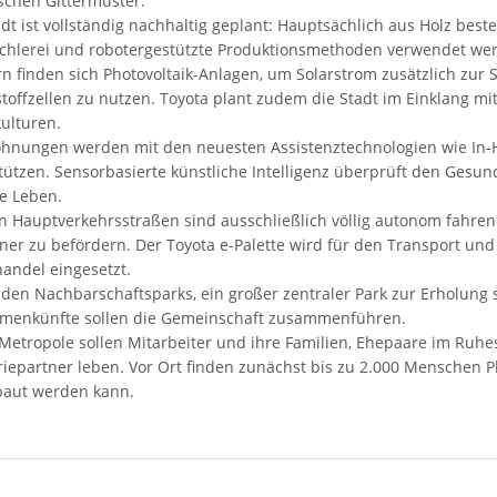
schen Gittermuster.
adt ist vollständig nachhaltig geplant: Hauptsächlich aus Holz best
schlerei und robotergestützte Produktionsmethoden verwendet we
n finden sich Photovoltaik-Anlagen, um Solarstrom zusätzlich zur
toffzellen zu nutzen. Toyota plant zudem die Stadt im Einklang mi
ulturen.
hnungen werden mit den neuesten Assistenztechnologien wie In-
tützen. Sensorbasierte künstliche Intelligenz überprüft den Ges
he Leben.
n Hauptverkehrsstraßen sind ausschließlich völlig autonom fahren
er zu befördern. Der Toyota e-Palette wird für den Transport un
handel eingesetzt.
iden Nachbarschaftsparks, ein großer zentraler Park zur Erholung so
enkünfte sollen die Gemeinschaft zusammenführen.
 Metropole sollen Mitarbeiter und ihre Familien, Ehepaare im Ruhe
riepartner leben. Vor Ort finden zunächst bis zu 2.000 Menschen Pl
aut werden kann.