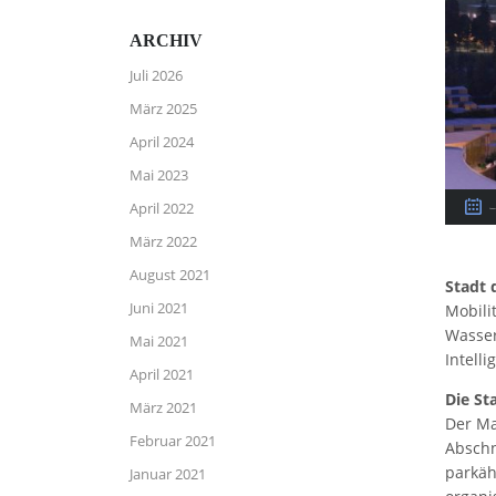
ARCHIV
Juli 2026
März 2025
April 2024
Mai 2023
April 2022
Januar
März 2022
August 2021
Stadt 
Juni 2021
Mobili
Wasser
Mai 2021
Intell
April 2021
Die St
März 2021
Der Ma
Februar 2021
Abschn
parkäh
Januar 2021