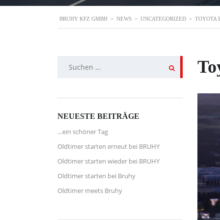
BRUHY KFZ GMBH
>
NEWS
>
UNCATEGORIZED
>
TOYOTA 
Suchen
To
nach:
NEUESTE BEITRÄGE
…ein schöner Tag
Oldtimer starten erneut bei BRUHY
Oldtimer starten wieder bei BRUHY
Oldtimer starten bei Bruhy
Oldtimer meets Bruhy