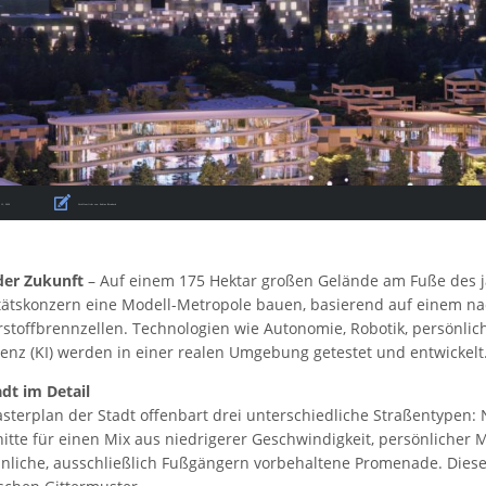
 13, 2020
Veröffentlicht von:
Sabine Birnbach
der Zukunft
– Auf einem 175 Hektar großen Gelände am Fuße des j
tätskonzern eine Modell-Metropole bauen, basierend auf einem n
stoffbrennzellen. Technologien wie Autonomie, Robotik, persönlic
igenz (KI) werden in einer realen Umgebung getestet und entwickelt
adt im Detail
sterplan der Stadt offenbart drei unterschiedliche Straßentypen: 
itte für einen Mix aus niedrigerer Geschwindigkeit, persönlicher 
nliche, ausschließlich Fußgängern vorbehaltene Promenade. Dies