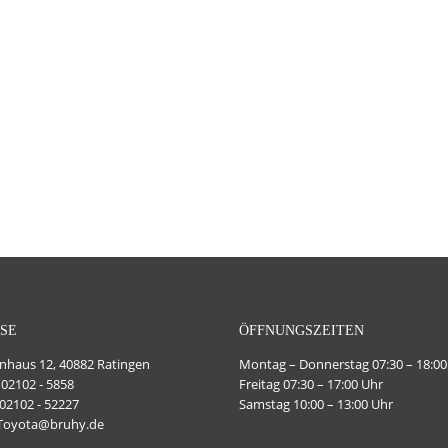
SE
ÖFFNUNGSZEITEN
haus 12, 40882 Ratingen
Montag – Donnerstag 07:30 – 18:00
 02102 - 5858
Freitag 07:30 – 17:00 Uhr
 02102 - 52227
Samstag 10:00 – 13:00 Uhr
 Toyota@bruhy.de