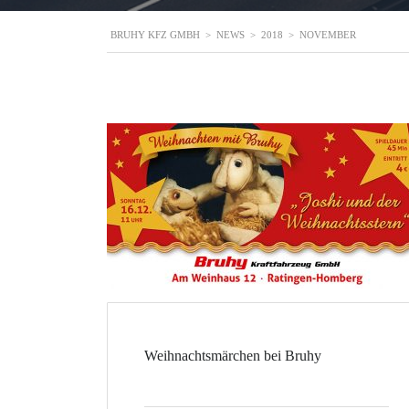
BRUHY KFZ GMBH
>
NEWS
>
2018
>
NOVEMBER
Weihnachtsmärchen bei Bruhy