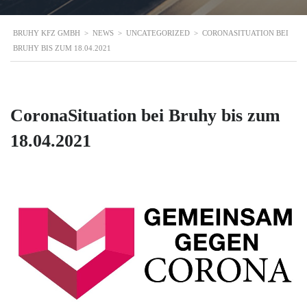
BRUHY KFZ GMBH
>
NEWS
>
UNCATEGORIZED
>
CORONASITUATION BEI
BRUHY BIS ZUM 18.04.2021
CoronaSituation bei Bruhy bis zum
18.04.2021